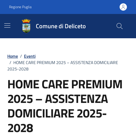
Vai ai contenuti
Vai al footer
Regione Puglia
Comune di Deliceto
Home
/
Eventi
/
HOME CARE PREMIUM 2025 – ASSISTENZA DOMICILIARE
2025-2028
HOME CARE PREMIUM
2025 – ASSISTENZA
DOMICILIARE 2025-
2028