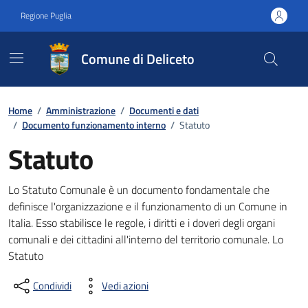
Vai ai contenuti
Vai al footer
Regione Puglia
Comune di Deliceto
Home
/
Amministrazione
/
Documenti e dati
/
Documento funzionamento interno
/
Statuto
Statuto
Dettagli del documento
Lo Statuto Comunale è un documento fondamentale che
definisce l'organizzazione e il funzionamento di un Comune in
Italia. Esso stabilisce le regole, i diritti e i doveri degli organi
comunali e dei cittadini all'interno del territorio comunale. Lo
Statuto
Condividi
Vedi azioni